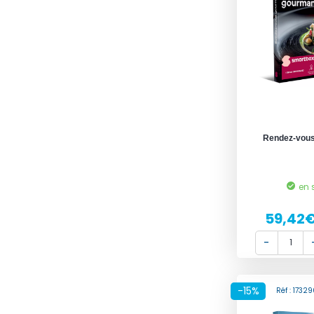
Rendez-vou
en 
59,42
-15%
Réf : 173