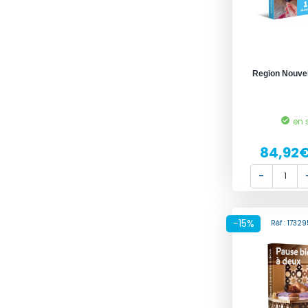
Region Nouvel
en 
84,92
-15%
Réf : 173