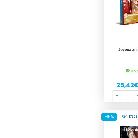
Joyeux ann
en 
25,42
-15%
Réf : 173