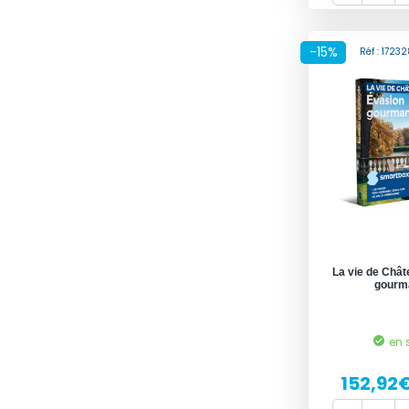
-15%
Réf : 172
La vie de Chât
gourm
en 
152,92