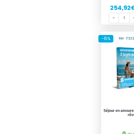
254,92
-15%
Réf : 172
Séjour en amoureu
rêv
en 