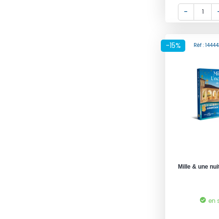
-15%
Réf : 144
Mille & une nu
en 