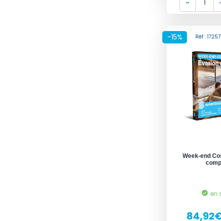
-15%
Réf : 172
Week-end Cos
comp
en 
84,92