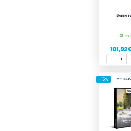
Bonne re
en 
101,92
-15%
Réf : 144