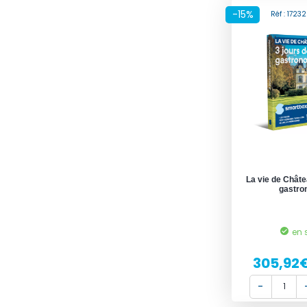
-15%
Réf : 172
La vie de Châte
gastro
en 
305,92