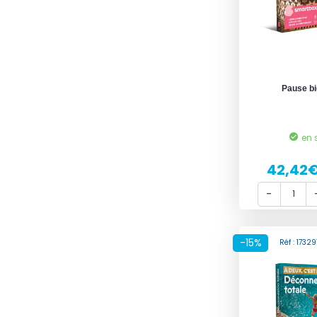
Pause bi
en 
42,42
-15%
Réf : 173