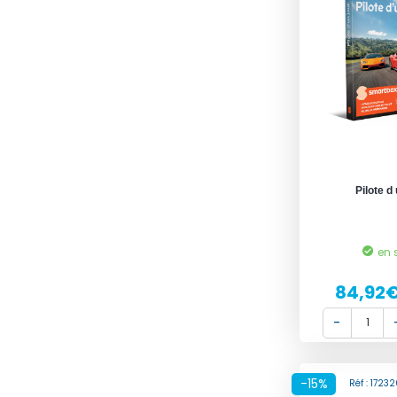
Pilote d 
en 
84,92
-15%
Réf : 172