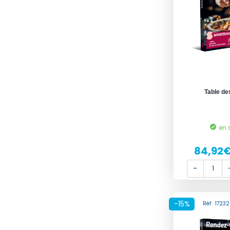
Table de
en 
84,92
-15%
Réf : 172