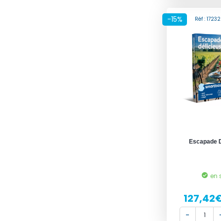
-15%
Réf : 172
Escapade D
en 
127,42