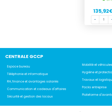
135,92
CENTRALE GCCP
Mobilité et véhicule
Espace bureau
Hygiène et protecti
Téléphonie et informatique
Travaux et logistiq
RH, finance et avantages salariés
Packs entreprise
Communication et cadeaux d'affaires
Plateforme d'avant
Sécurité et gestion des locaux