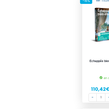
-15%
Réf : 173
Échappée bien
en 
110,42