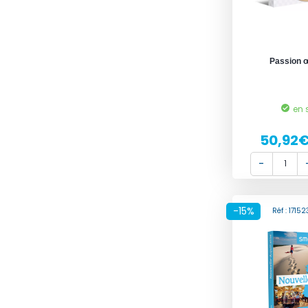
Passion 
en 
50,92
-15%
Réf : 171