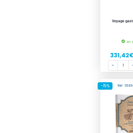
Voyage gas
en 
331,42
-15%
Réf : 115