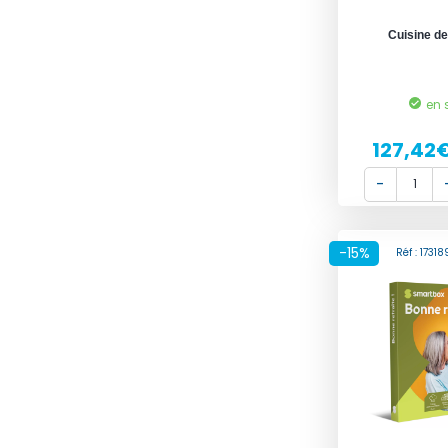
Cuisine de
en 
127,42
-15%
Réf : 173