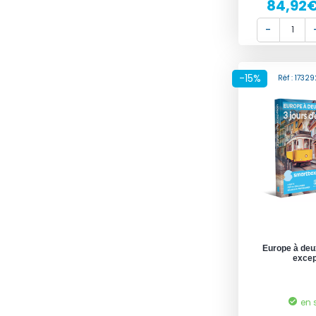
84,92
-15%
Réf : 173
Europe à deux
excep
en 