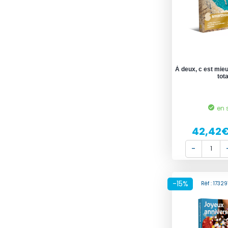
À deux, c est mie
tota
en 
42,42
-15%
Réf : 173