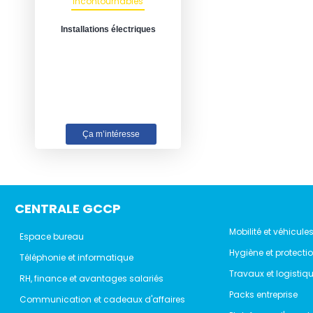
Incontournables
Installations électriques
Ça m’intéresse
CENTRALE GCCP
Mobilité et véhicule
Espace bureau
Hygiène et protecti
Téléphonie et informatique
Travaux et logistiq
RH, finance et avantages salariés
Packs entreprise
Communication et cadeaux d'affaires