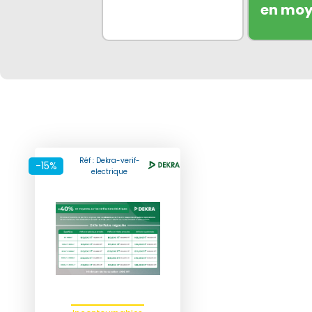
en mo
Réf : Dekra-verif-
-15%
electrique