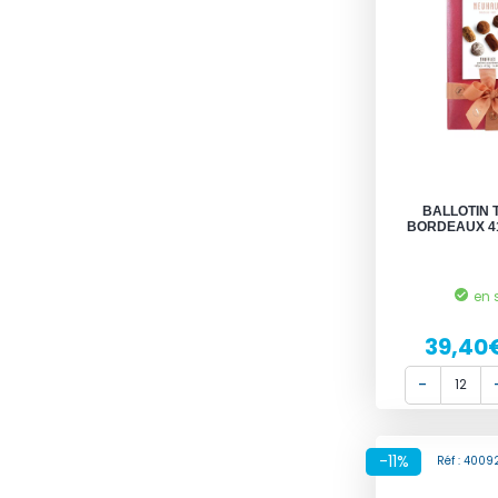
BALLOTIN 
BORDEAUX 4
en 
39,40
-11%
Réf : 400