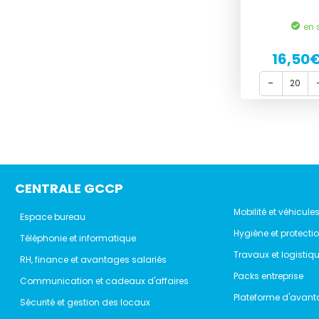
en 
16,50
CENTRALE GCCP
Mobilité et véhicule
Espace bureau
Hygiène et protecti
Téléphonie et informatique
Travaux et logistiq
RH, finance et avantages salariés
Packs entreprise
Communication et cadeaux d'affaires
Plateforme d'avant
Sécurité et gestion des locaux