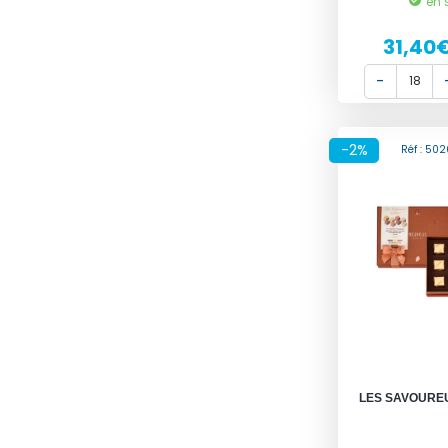
en 
31,40
-2%
Réf : 50
LES SAVOUREU