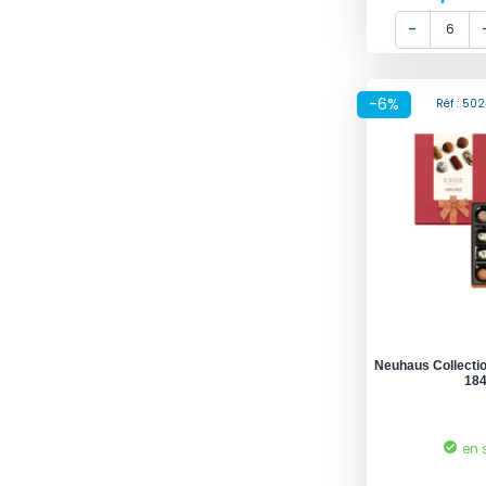
-6%
Réf : 50
Neuhaus Collecti
18
en 