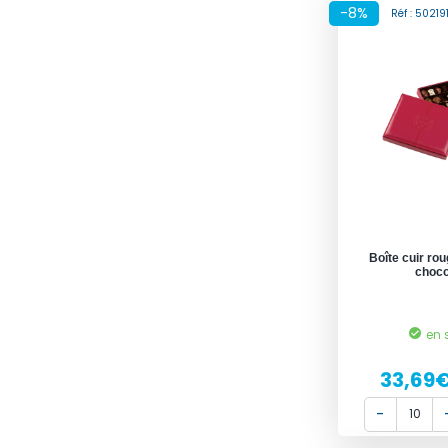
-8%
Réf : 5021
Boîte cuir ro
choco
en 
33,69