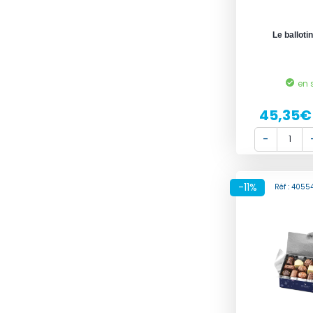
Le ballotin
en 
45,35€
-11%
Réf : 405