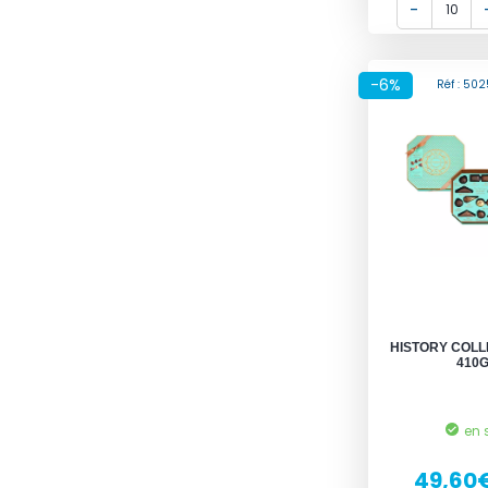
-6%
Réf : 50
HISTORY COLL
410G
en 
49,60