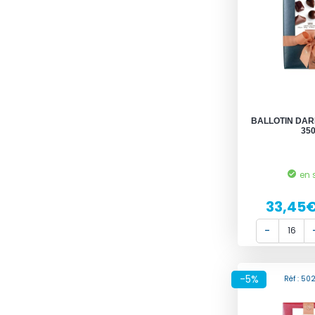
BALLOTIN DA
35
en 
33,45
-5%
Réf : 50