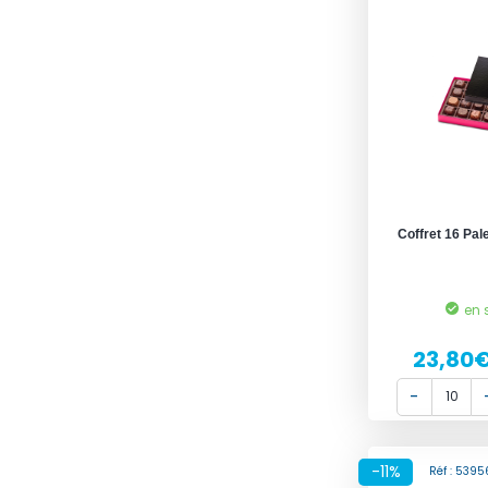
Coffret 16 Palet
en 
23,80
-11%
Réf : 539