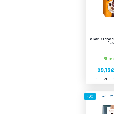
Ballotin 33 choc
frai
en 
29,15
-6%
Réf : 50