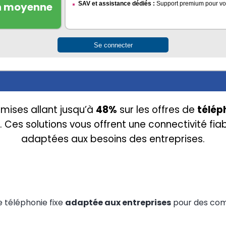
n moyenne
SAV et assistance dédiés
:
Support premium pour vos
Se connecter
emises allant jusqu’à 
48%
 sur les offres de 
télép
. Ces solutions vous offrent une connectivité fiab
adaptées aux besoins des entreprises.
e téléphonie fixe
adaptée aux entreprises
pour des comm