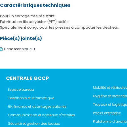
Caractéristiques techniques
Pour un serrage très résistant !
Fabriqué en fils polyester (PET) collés.
Spécialement conçu pour les presses à compacter les déchets.
Pièce(s) jointe(s)
Fiche technique
CENTRALE GCCP
Mobilité et véhicule
Espace bureau
Hygiène et protecti
Téléphonie et informatique
Travaux et logistiq
RH, finance et avantages salariés
Packs entreprise
Communication et cadeaux d'affaires
Plateforme d'avant
Sécurité et gestion des locaux