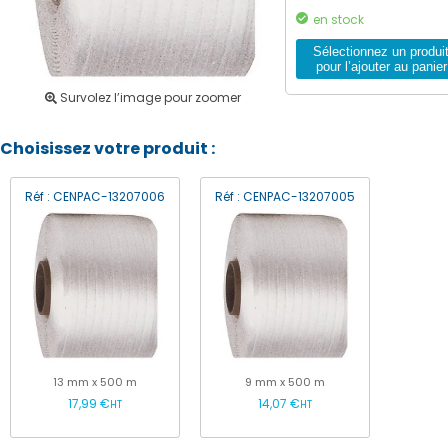
en stock
Sélectionnez un produi
pour l’ajouter au panier
Survolez l’image pour zoomer
Choisissez votre produit :
Réf : CENPAC-13207006
Réf : CENPAC-13207005
13 mm x 500 m
9 mm x 500 m
17,99 €
14,07 €
HT
HT