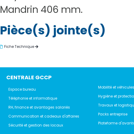
Mandrin 406 mm.
Pièce(s) jointe(s)
Fiche Technique
CENTRALE GCCP
Mobilité et véhicule
Espace bureau
Hygiène et protecti
Téléphonie et informatique
Travaux et logistiq
RH, finance et avantages salariés
Packs entreprise
Communication et cadeaux d'affaires
Plateforme d'avant
Sécurité et gestion des locaux