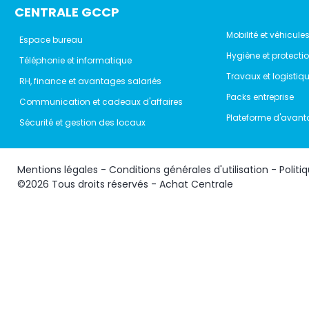
CENTRALE GCCP
Mobilité et véhicule
Espace bureau
Hygiène et protecti
Téléphonie et informatique
Travaux et logistiq
RH, finance et avantages salariés
Packs entreprise
Communication et cadeaux d'affaires
Plateforme d'avant
Sécurité et gestion des locaux
Mentions légales
-
Conditions générales d'utilisation
-
Politi
©2026 Tous droits réservés - Achat Centrale